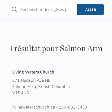
Skip
to
ALLER
content
1 résultat pour Salmon Arm
Learn
Living Waters Church
more
371 Hudson Ave NE
about
Salmon Arm, British Columbia
Living
V1E 4N5
Waters
Church
livingwaterschurch.ca
•
250-832-3433