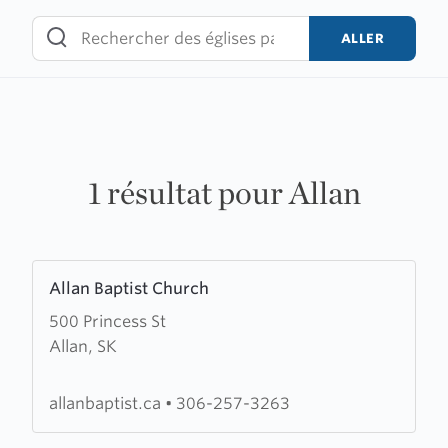
Skip
to
ALLER
content
1 résultat pour Allan
Learn
Allan Baptist Church
more
500 Princess St
about
Allan, SK
Allan
Baptist
Church
allanbaptist.ca
•
306-257-3263