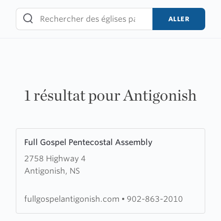
Skip
to
ALLER
content
1 résultat pour Antigonish
Learn
Full Gospel Pentecostal Assembly
more
2758 Highway 4
about
Antigonish, NS
Full
Gospel
Pentecostal
fullgospelantigonish.com
•
902-863-2010
Assembly