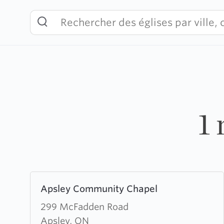
Skip
to
content
1 
Learn
Apsley Community Chapel
more
about
299 McFadden Road
Apsley
Apsley, ON