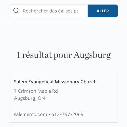
Skip
to
ALLER
content
1 résultat pour Augsburg
Learn
Salem Evangelical Missionary Church
more
7 Crimson Maple Rd
about
Augsburg, ON
Salem
Evangelical
Missionary
salememc.com
•
613-757-2069
Church