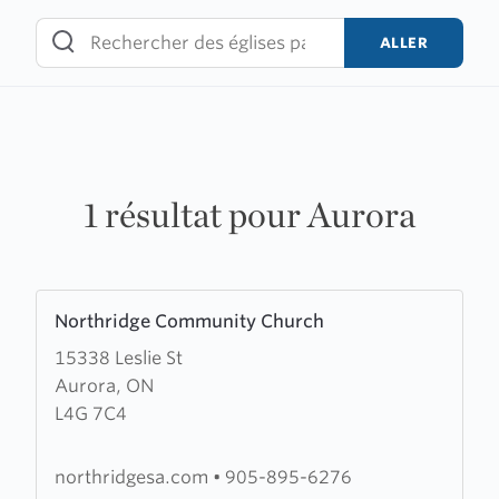
Skip
to
ALLER
content
1 résultat pour Aurora
Learn
Northridge Community Church
more
15338 Leslie St
about
Aurora, ON
Northridge
L4G 7C4
Community
Church
northridgesa.com
•
905-895-6276