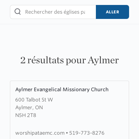
Skip
to
ALLER
content
2 résultats pour Aylmer
Learn
Aylmer Evangelical Missionary Church
more
600 Talbot St W
about
Aylmer, ON
Aylmer
N5H 2T8
Evangelical
Missionary
Church
worshipataemc.com
•
519-773-8276