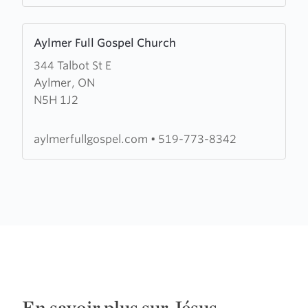
Learn
Aylmer Full Gospel Church
more
344 Talbot St E
about
Aylmer, ON
Aylmer
N5H 1J2
Full
Gospel
Church
aylmerfullgospel.com
•
519-773-8342
En savoir plus sur Jésus