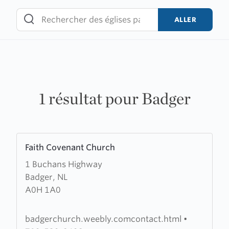
Skip
to
ALLER
content
1 résultat pour Badger
Learn
Faith Covenant Church
more
1 Buchans Highway
about
Badger, NL
Faith
A0H 1A0
Covenant
Church
badgerchurch.weebly.comcontact.html
•