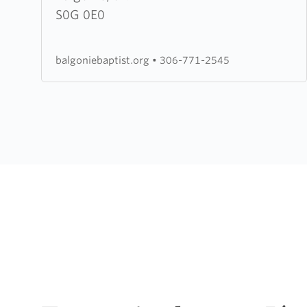
Baptist
S0G 0E0
Church
balgoniebaptist.org
•
306-771-2545