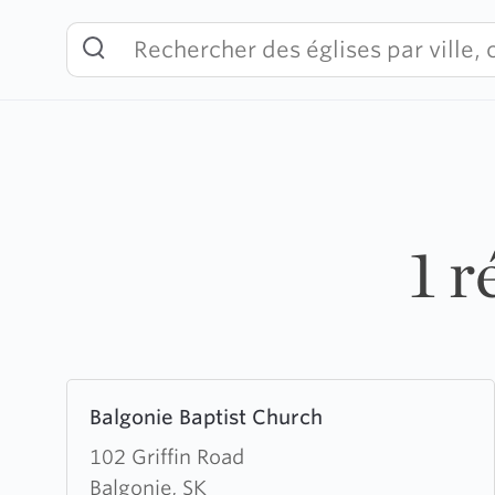
Skip
to
content
1 r
Learn
Balgonie Baptist Church
more
about
102 Griffin Road
Balgonie
Balgonie, SK