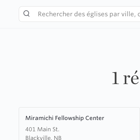
Skip
to
content
1 r
Learn
Miramichi Fellowship Center
more
about
401 Main St.
Miramichi
Blackville, NB