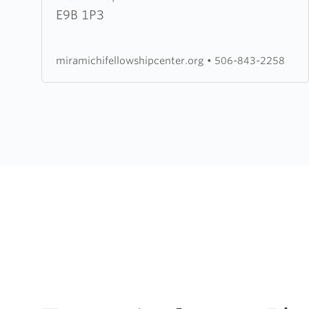
Fellowship
E9B 1P3
Center
miramichifellowshipcenter.org
•
506-843-2258