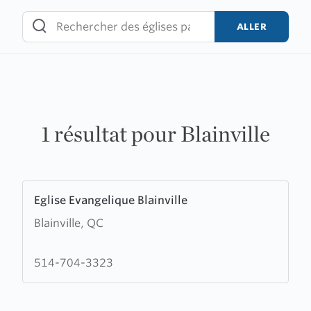
Skip
to
ALLER
content
1 résultat pour Blainville
Learn
Eglise Evangelique Blainville
more
Blainville, QC
about
Eglise
Evangelique
514-704-3323
Blainville