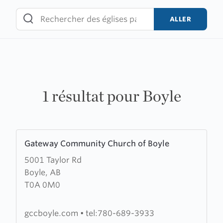
Skip
to
ALLER
content
1 résultat pour Boyle
Learn
Gateway Community Church of Boyle
more
5001 Taylor Rd
about
Boyle, AB
Gateway
T0A 0M0
Community
Church
of
gccboyle.com
•
tel:780-689-3933
Boyle