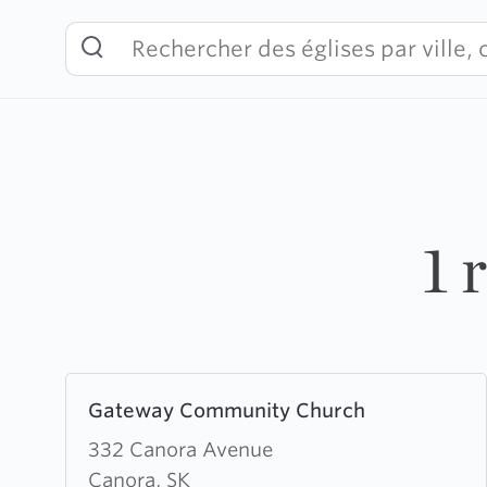
Skip
to
content
1 
Learn
Gateway Community Church
more
about
332 Canora Avenue
Gateway
Canora, SK