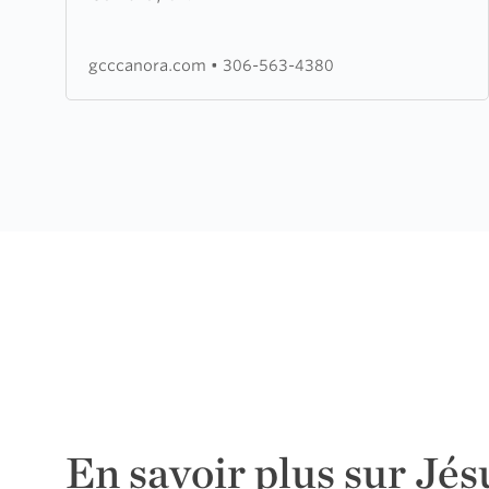
Community
Church
gcccanora.com
•
306-563-4380
En savoir plus sur Jés