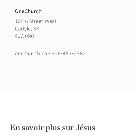
Learn
OneChurch
more
104 6 Street West
about
Carlyle, SK
OneChurch
S0C 0R0
onechurch.ca
•
306-453-2782
En savoir plus sur Jésus