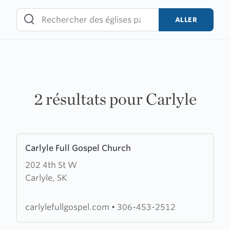
Skip
to
ALLER
content
2 résultats pour Carlyle
Learn
Carlyle Full Gospel Church
more
202 4th St W
about
Carlyle, SK
Carlyle
Full
Gospel
carlylefullgospel.com
•
306-453-2512
Church