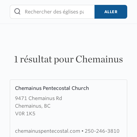
Skip
to
ALLER
content
1 résultat pour Chemainus
Learn
Chemainus Pentecostal Church
more
9471 Chemainus Rd
about
Chemainus, BC
Chemainus
V0R 1K5
Pentecostal
Church
chemainuspentecostal.com
•
250-246-3810