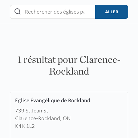
Skip
to
ALLER
content
1 résultat pour Clarence-
Rockland
Learn
Église Évangélique de Rockland
more
739 St Jean St
about
Clarence-Rockland, ON
Église
K4K 1L2
Évangélique
de