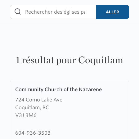
Skip
to
ALLER
content
1 résultat pour Coquitlam
Learn
Community Church of the Nazarene
more
724 Como Lake Ave
about
Coquitlam, BC
Community
V3J 3M6
Church
of
the
604-936-3503
Nazarene