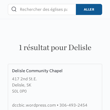
Skip
to
ALLER
content
1 résultat pour Delisle
Learn
Delisle Community Chapel
more
417 2nd St.E.
about
Delisle, SK
Delisle
S0L 0P0
Community
Chapel
dccbic.wordpress.com
•
306-493-2454