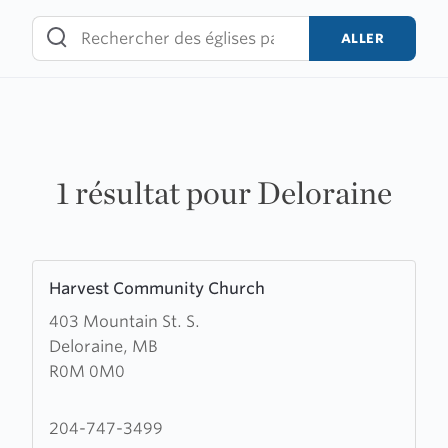
Skip
to
ALLER
content
1 résultat pour Deloraine
Learn
Harvest Community Church
more
403 Mountain St. S.
about
Deloraine, MB
Harvest
R0M 0M0
Community
Church
204-747-3499