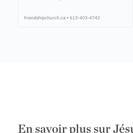
United
Church
friendshipchurch.ca
•
613-403-4742
En savoir plus sur Jés