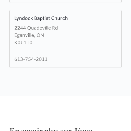
Learn
Lyndock Baptist Church
more
2244 Quadeville Rd
about
Eganville, ON
Lyndock
K0J 1T0
Baptist
Church
613-754-2011
En savoir plus sur Jésus