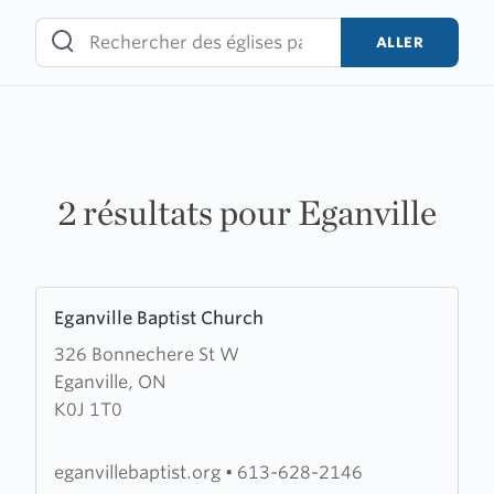
Skip
to
ALLER
content
2 résultats pour Eganville
Learn
Eganville Baptist Church
more
326 Bonnechere St W
about
Eganville, ON
Eganville
K0J 1T0
Baptist
Church
eganvillebaptist.org
•
613-628-2146