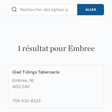
Skip
to
ALLER
content
1 résultat pour Embree
Learn
Glad Tidings Tabernacle
more
Embree, NL
about
A0G 2A0
Glad
Tidings
Tabernacle
709-535-8103