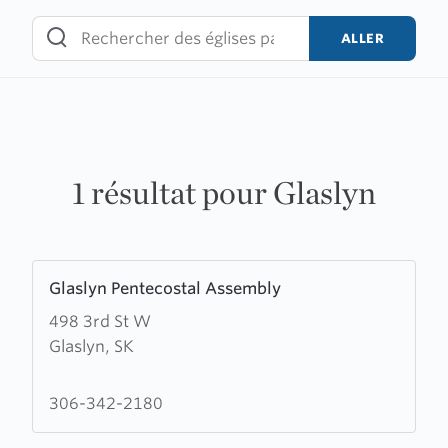
Skip
to
ALLER
content
1 résultat pour Glaslyn
Learn
Glaslyn Pentecostal Assembly
more
498 3rd St W
about
Glaslyn, SK
Glaslyn
Pentecostal
Assembly
306-342-2180