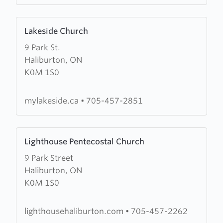
Learn
Lakeside Church
more
9 Park St.
about
Haliburton, ON
Lakeside
K0M 1S0
Church
mylakeside.ca
•
705-457-2851
Learn
Lighthouse Pentecostal Church
more
9 Park Street
about
Haliburton, ON
Lighthouse
K0M 1S0
Pentecostal
Church
lighthousehaliburton.com
•
705-457-2262