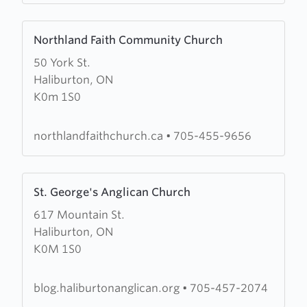
Learn
Northland Faith Community Church
more
50 York St.
about
Haliburton, ON
Northland
K0m 1S0
Faith
Community
Church
northlandfaithchurch.ca
•
705-455-9656
Learn
St. George's Anglican Church
more
617 Mountain St.
about
Haliburton, ON
St.
K0M 1S0
George's
Anglican
Church
blog.haliburtonanglican.org
•
705-457-2074