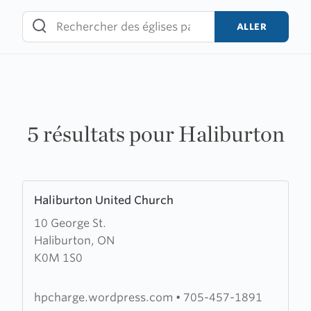
Skip
to
ALLER
content
5 résultats pour Haliburton
Learn
Haliburton United Church
more
10 George St.
about
Haliburton, ON
Haliburton
K0M 1S0
United
Church
hpcharge.wordpress.com
•
705-457-1891