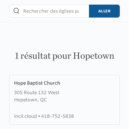
Skip
to
ALLER
content
1 résultat pour Hopetown
Learn
Hope Baptist Church
more
305 Route 132 West
about
Hopetown, QC
Hope
Baptist
Church
incil.cloud
•
418-752-5838