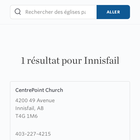
Skip
to
ALLER
content
1 résultat pour Innisfail
Learn
CentrePoint Church
more
4200 49 Avenue
about
Innisfail, AB
CentrePoint
T4G 1M6
Church
403-227-4215