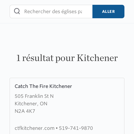
Skip
to
ALLER
content
1 résultat pour Kitchener
Learn
Catch The Fire Kitchener
more
505 Franklin St N
about
Kitchener, ON
Catch
N2A 4K7
The
Fire
Kitchener
ctfkitchener.com
•
519-741-9870