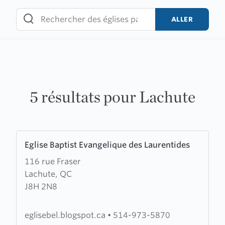
Skip
to
ALLER
content
5 résultats pour Lachute
Learn
Eglise Baptist Evangelique des Laurentides
more
116 rue Fraser
about
Lachute, QC
Eglise
J8H 2N8
Baptist
Evangelique
des
eglisebel.blogspot.ca
•
514-973-5870
Laurentides