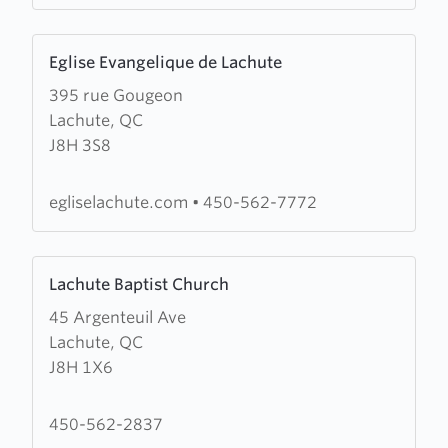
Learn
Eglise Evangelique de Lachute
more
395 rue Gougeon
about
Lachute, QC
Eglise
J8H 3S8
Evangelique
de
Lachute
egliselachute.com
•
450-562-7772
Learn
Lachute Baptist Church
more
45 Argenteuil Ave
about
Lachute, QC
Lachute
J8H 1X6
Baptist
Church
450-562-2837