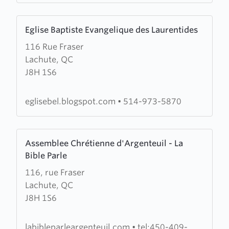
Learn
Eglise Baptiste Evangelique des Laurentides
more
116 Rue Fraser
about
Lachute, QC
Eglise
J8H 1S6
Baptiste
Evangelique
des
eglisebel.blogspot.com
•
514-973-5870
Laurentides
Learn
Assemblee Chrétienne d'Argenteuil - La
more
Bible Parle
about
116, rue Fraser
Assemblee
Lachute, QC
Chrétienne
J8H 1S6
d'Argenteuil
-
La
labibleparleargenteuil.com
•
tel:450-409-