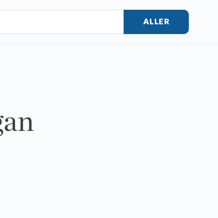
ALLER
gan