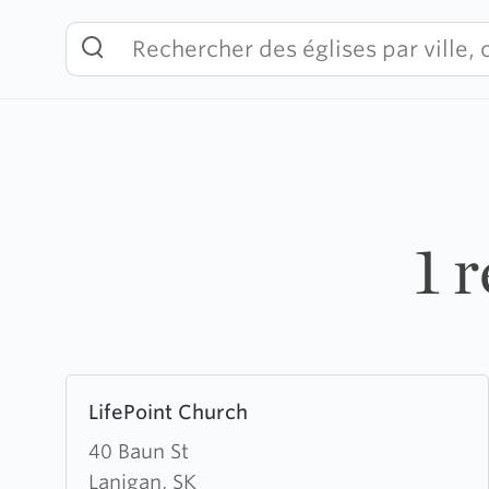
Skip
to
content
1 
Learn
LifePoint Church
more
about
40 Baun St
LifePoint
Lanigan, SK