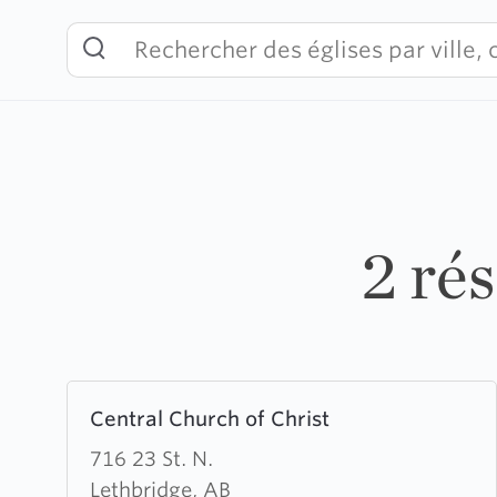
Skip
to
content
2 ré
Learn
Central Church of Christ
more
about
716 23 St. N.
Central
Lethbridge, AB