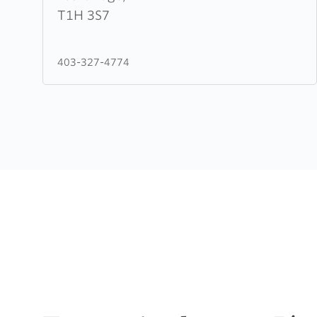
Church
T1H 3S7
of
Christ
403-327-4774