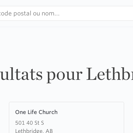
sultats pour Lethb
Learn
One Life Church
more
about
501 40 St S
One
Lethbridge, AB