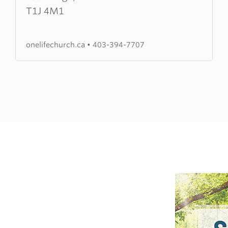
Life
T1J 4M1
Church
onelifechurch.ca
•
403-394-7707