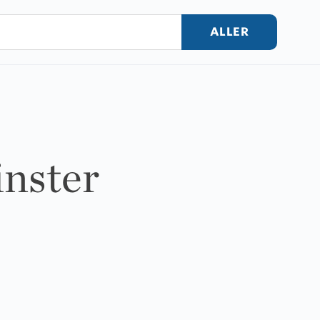
ALLER
inster