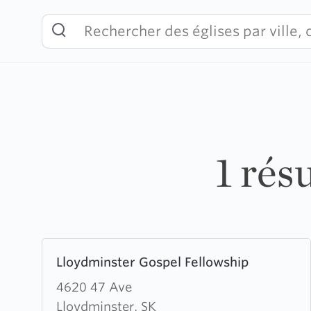
Skip
to
content
1 rés
Learn
Lloydminster Gospel Fellowship
more
about
4620 47 Ave
Lloydminster
Lloydminster, SK