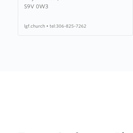
Gospel
S9V 0W3
Fellowship
lgf.church
•
tel:306-825-7262