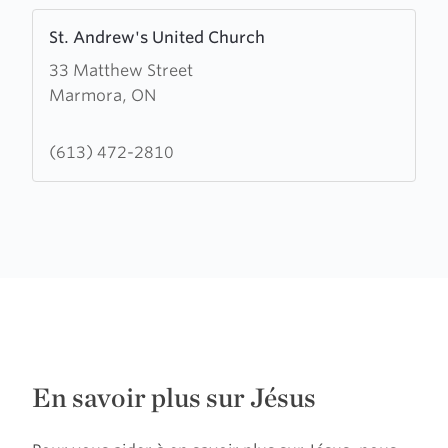
Learn
St. Andrew's United Church
more
33 Matthew Street
about
Marmora, ON
St.
Andrew's
United
(613) 472-2810
Church
En savoir plus sur Jésus