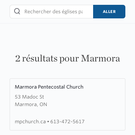
Skip
to
ALLER
content
2 résultats pour Marmora
Learn
Marmora Pentecostal Church
more
53 Madoc St
about
Marmora, ON
Marmora
Pentecostal
Church
mpchurch.ca
•
613-472-5617