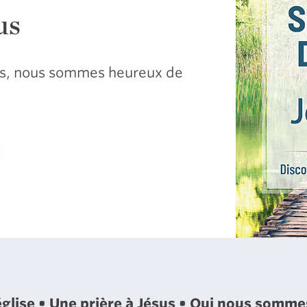
us
sus, nous sommes heureux de
église
Une prière à Jésus
Qui nous somm