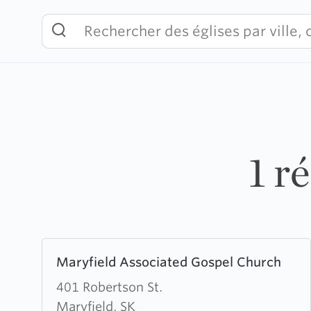
Skip
to
content
1 r
Learn
Maryfield Associated Gospel Church
more
about
401 Robertson St.
Maryfield
Maryfield, SK