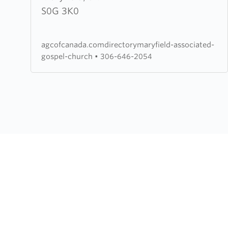
Associated
S0G 3K0
Gospel
Church
agcofcanada.comdirectorymaryfield-associated-
gospel-church
•
306-646-2054