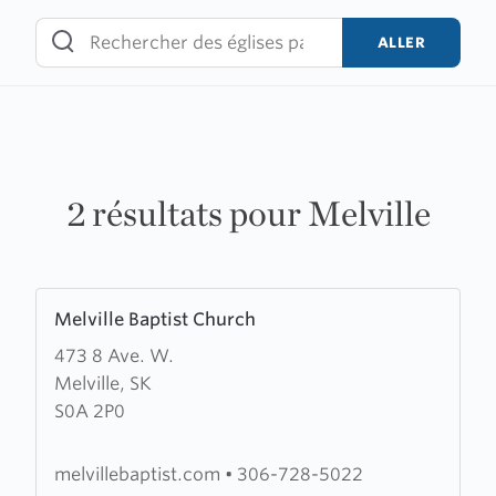
Skip
to
ALLER
content
2 résultats pour Melville
Learn
Melville Baptist Church
more
473 8 Ave. W.
about
Melville, SK
Melville
S0A 2P0
Baptist
Church
melvillebaptist.com
•
306-728-5022