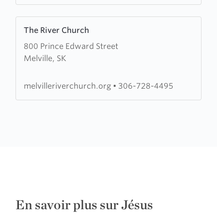
Learn
The River Church
more
800 Prince Edward Street
about
Melville, SK
The
River
Church
melvilleriverchurch.org
•
306-728-4495
En savoir plus sur Jésus