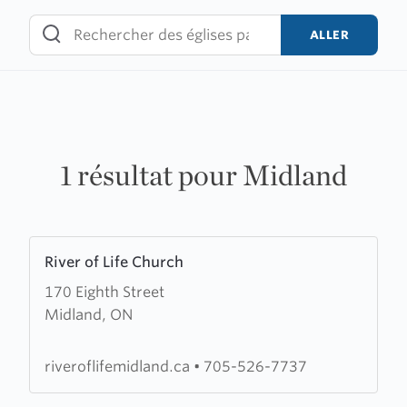
Skip
to
ALLER
content
1 résultat pour Midland
Learn
River of Life Church
more
170 Eighth Street
about
Midland, ON
River
of
Life
riveroflifemidland.ca
•
705-526-7737
Church