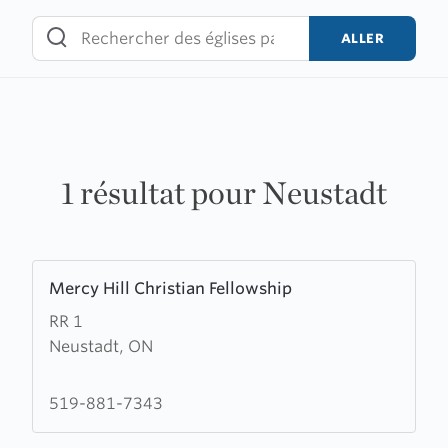
Skip
to
ALLER
content
1 résultat pour Neustadt
Learn
Mercy Hill Christian Fellowship
more
RR 1
about
Neustadt, ON
Mercy
Hill
Christian
519-881-7343
Fellowship