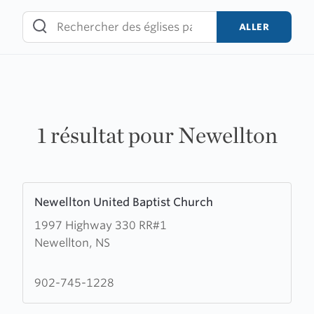
Skip
to
ALLER
content
1 résultat pour Newellton
Learn
Newellton United Baptist Church
more
1997 Highway 330 RR#1
about
Newellton, NS
Newellton
United
Baptist
902-745-1228
Church