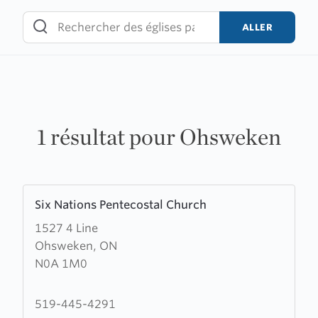
Skip
to
ALLER
content
1 résultat pour Ohsweken
Learn
Six Nations Pentecostal Church
more
1527 4 Line
about
Ohsweken, ON
Six
N0A 1M0
Nations
Pentecostal
Church
519-445-4291