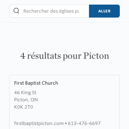
Skip
to
ALLER
content
4 résultats pour Picton
Learn
First Baptist Church
more
46 King St
about
Picton, ON
First
K0K 2T0
Baptist
Church
firstbaptistpicton.com
•
613-476-6697