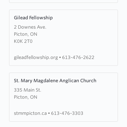
Learn
Gilead Fellowship
more
2 Downes Ave.
about
Picton, ON
Gilead
K0K 2T0
Fellowship
gileadfellowship.org
•
613-476-2622
Learn
St. Mary Magdalene Anglican Church
more
335 Main St.
about
Picton, ON
St.
Mary
Magdalene
stmmpicton.ca
•
613-476-3303
Anglican
Church