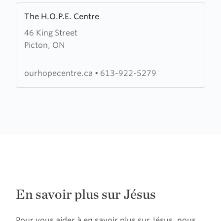
Learn
The H.O.P.E. Centre
more
46 King Street
about
Picton, ON
The
H.O.P.E.
Centre
ourhopecentre.ca
•
613-922-5279
En savoir plus sur Jésus
Pour vous aider à en savoir plus sur Jésus, nous