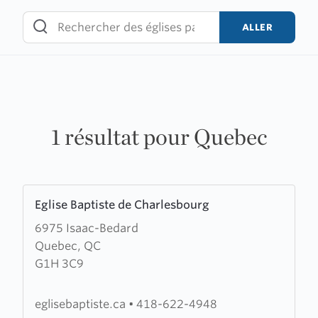
Skip
to
ALLER
content
1 résultat pour Quebec
Learn
Eglise Baptiste de Charlesbourg
more
6975 Isaac-Bedard
about
Quebec, QC
Eglise
G1H 3C9
Baptiste
de
Charlesbourg
eglisebaptiste.ca
•
418-622-4948