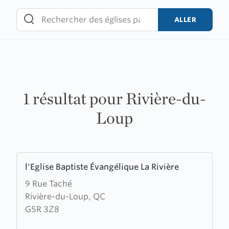
Skip
to
ALLER
content
1 résultat pour Rivière-du-
Loup
Learn
l'Eglise Baptiste Évangélique La Rivière
more
9 Rue Taché
about
Rivière-du-Loup, QC
l'Eglise
G5R 3Z8
Baptiste
Évangélique