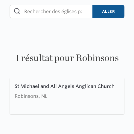
Skip
to
ALLER
content
1 résultat pour Robinsons
Learn
St Michael and All Angels Anglican Church
more
Robinsons, NL
about
St
Michael
and
All
Angels