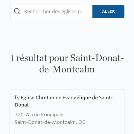
Skip
to
ALLER
content
1 résultat pour Saint-Donat-
de-Montcalm
Learn
l\'Eglise Chrétienne Évangélique de Saint-
more
Donat
about
720-A, rue Principale
l\'Eglise
Saint-Donat-de-Montcalm, QC
Chrétienne
Évangélique