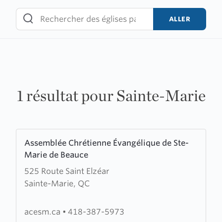
Skip
to
ALLER
content
1 résultat pour Sainte-Marie
Learn
Assemblée Chrétienne Évangélique de Ste-
more
Marie de Beauce
about
525 Route Saint Elzéar
Assemblée
Sainte-Marie, QC
Chrétienne
Évangélique
de
acesm.ca
•
418-387-5973
Ste-