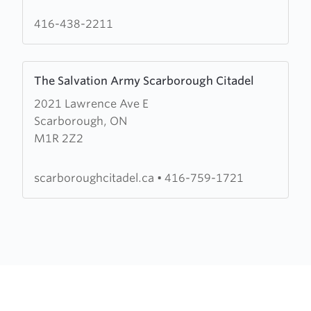
Anglican
Church
416-438-2211
Learn
The Salvation Army Scarborough Citadel
more
2021 Lawrence Ave E
about
Scarborough, ON
The
M1R 2Z2
Salvation
Army
Scarborough
scarboroughcitadel.ca
•
416-759-1721
Citadel