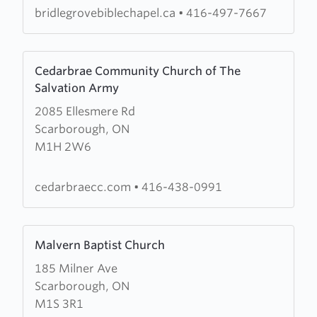
bridlegrovebiblechapel.ca
•
416-497-7667
Learn
Cedarbrae Community Church of The
more
Salvation Army
about
2085 Ellesmere Rd
Cedarbrae
Scarborough, ON
Community
M1H 2W6
Church
of
The
cedarbraecc.com
•
416-438-0991
Salvation
Army
Learn
Malvern Baptist Church
more
185 Milner Ave
about
Scarborough, ON
Malvern
M1S 3R1
Baptist