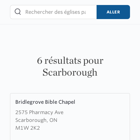
Skip
to
ALLER
content
6 résultats pour
Scarborough
Learn
Bridlegrove Bible Chapel
more
2575 Pharmacy Ave
about
Scarborough, ON
Bridlegrove
M1W 2K2
Bible
Chapel