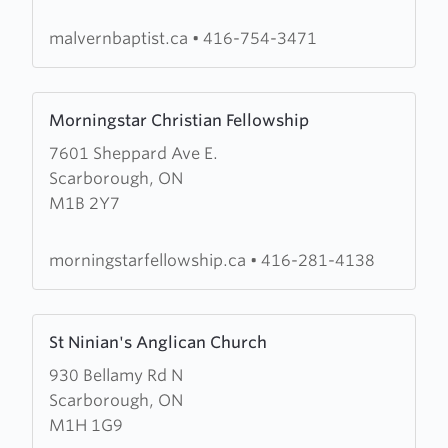
Church
malvernbaptist.ca
•
416-754-3471
Learn
Morningstar Christian Fellowship
more
7601 Sheppard Ave E.
about
Scarborough, ON
Morningstar
M1B 2Y7
Christian
Fellowship
morningstarfellowship.ca
•
416-281-4138
Learn
St Ninian's Anglican Church
more
930 Bellamy Rd N
about
Scarborough, ON
St
M1H 1G9
Ninian's