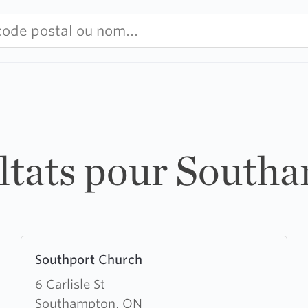
ultats pour South
Learn
Southport Church
more
about
6 Carlisle St
Southport
Southampton, ON