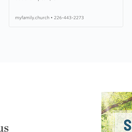
Church
myfamily.church
•
226-443-2273
us