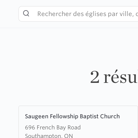
Skip
to
content
2 rés
Learn
Saugeen Fellowship Baptist Church
more
about
696 French Bay Road
Saugeen
Southampton, ON