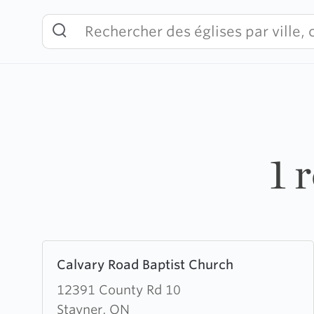
Skip
to
content
1 
Learn
Calvary Road Baptist Church
more
about
12391 County Rd 10
Calvary
Stayner, ON