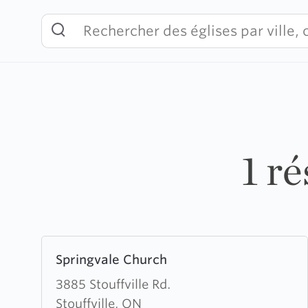
Skip
to
content
1 ré
Learn
Springvale Church
more
about
3885 Stouffville Rd.
Springvale
Stouffville, ON