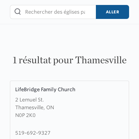
Skip
to
ALLER
content
1 résultat pour Thamesville
Learn
LifeBridge Family Church
more
2 Lemuel St.
about
Thamesville, ON
LifeBridge
N0P 2K0
Family
Church
519-692-9327