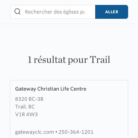
Skip
to
ALLER
content
1 résultat pour Trail
Learn
Gateway Christian Life Centre
more
8320 BC-3B
about
Trail, BC
Gateway
V1R 4W3
Christian
Life
Centre
gatewayclc.com
•
250-364-1201